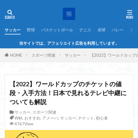
サッカー
野球
バスケットボール
テニス
卓球
バレー
ラグ
当サイトでは、アフェリエイト広告を利用しています。
HOME
スポーツ関連
サッカー
【2022】ワールドカッ
【2022】ワールドカップのチケットの値
段・入手方法！日本で見れるテレビ中継に
ついても解説
サッカー
,
スポーツ関連
W杯
,
おすすめ
,
アメーバ
,
サッカー
,
チケット
,
初心者
4767View