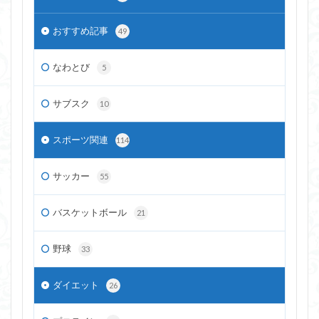
おすすめ記事
49
なわとび
5
サブスク
10
スポーツ関連
114
サッカー
55
バスケットボール
21
野球
33
ダイエット
26