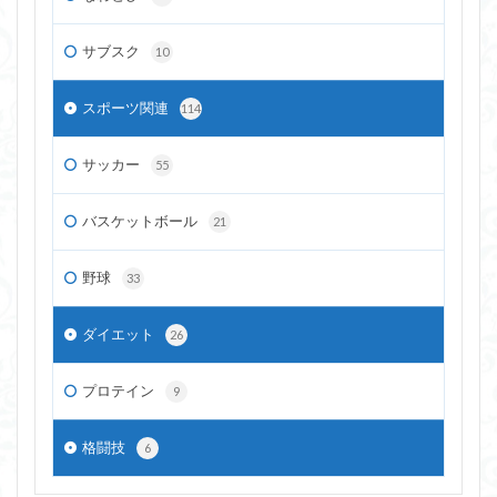
サブスク
10
スポーツ関連
114
サッカー
55
バスケットボール
21
野球
33
ダイエット
26
プロテイン
9
格闘技
6