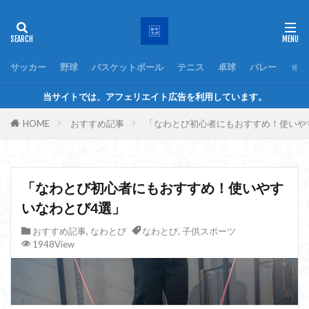
サッカー
野球
バスケットボール
テニス
卓球
バレー
ラグ
当サイトでは、アフェリエイト広告を利用しています。
HOME
おすすめ記事
「なわとび初心者にもおすすめ！使いや
「なわとび初心者にもおすすめ！使いやす
いなわとび4選」
おすすめ記事
,
なわとび
なわとび
,
子供スポーツ
1948View