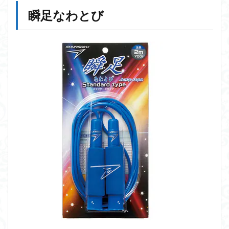
瞬足なわとび