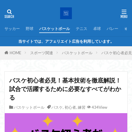
サッカー
野球
バスケットボール
テニス
卓球
バレー
ラグ
当サイトでは、アフェリエイト広告を利用しています。
HOME
スポーツ関連
バスケットボール
バスケ初心者必見
バスケ初心者必見！基本技術を徹底解説！
試合で活躍するために必要なすべてがわか
る
バスケットボール
バスケ
,
初心者
,
練習
434View