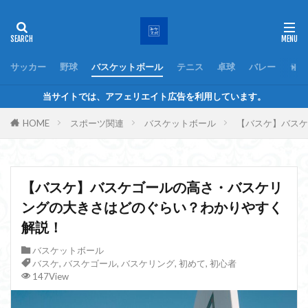
サッカー
野球
バスケットボール
テニス
卓球
バレー
ラグ
当サイトでは、アフェリエイト広告を利用しています。
HOME
スポーツ関連
バスケットボール
【バスケ】バスケ
【バスケ】バスケゴールの高さ・バスケリ
ングの大きさはどのぐらい？わかりやすく
解説！
バスケットボール
バスケ
,
バスケゴール
,
バスケリング
,
初めて
,
初心者
147View