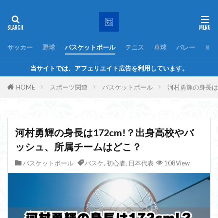
サッカー
野球
バスケットボール
テニス
卓球
バレー
ラグ
当サイトでは、アフェリエイト広告を利用しています。
HOME
スポーツ関連
バスケットボール
河村勇輝の身長は
河村勇輝の身長は172cm!？出身高校やバ
ッシュ、所属チームはどこ？
バスケットボール
バスケ
,
初心者
,
日本代表
108View