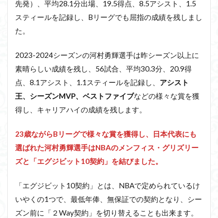
先発）、平均28.1分出場、19.5得点、8.5アシスト、1.5
スティールを記録し、Bリーグでも屈指の成績を残しまし
た。
2023-2024シーズンの河村勇輝選手は昨シーズン以上に
素晴らしい成績を残し、56試合、平均30.3分、20.9得
点、8.1アシスト、1.1スティールを記録し、
アシスト
王、シーズンMVP、ベストファイブ
などの様々な賞を獲
得し、キャリアハイの成績を残します。
23歳ながらBリーグで様々な賞を獲得し、日本代表にも
選ばれた河村勇輝選手はNBAのメンフィス・グリズリー
ズと「エグジビット10契約」を結びました。
「エグジビット10契約」とは、NBAで定められているけ
いやくの1つで、最低年俸、無保証での契約となり、シー
ズン前に「２Way契約」を切り替えることも出来ます。