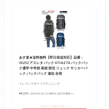
あす楽★送料無料【即日発送対応】品番：
05252 アスレタ バック ATHLETA バックパッ
ク通学 中学校 高校 部活 リュック サッカーバ
ック バックパック 遠征 合宿
イレブンスポーツプランニング
¥8,250
（2026/06/26 13:48時点 | 楽天市場調べ）
＼ポイント最大11倍！／