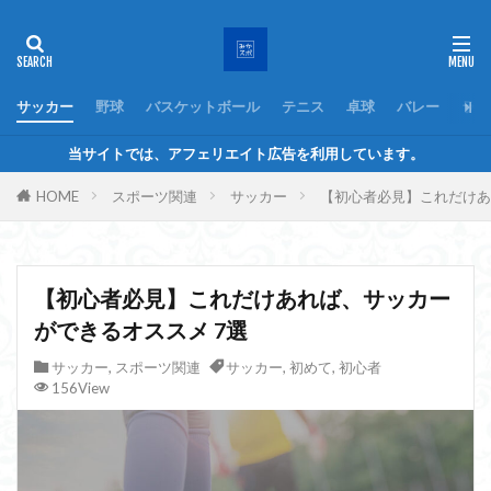
サッカー
野球
バスケットボール
テニス
卓球
バレー
ラグ
当サイトでは、アフェリエイト広告を利用しています。
HOME
スポーツ関連
サッカー
【初心者必見】これだけあ
【初心者必見】これだけあれば、サッカー
ができるオススメ 7選
サッカー
,
スポーツ関連
サッカー
,
初めて
,
初心者
156View