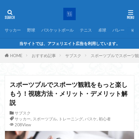
サッカー
野球
バスケットボール
テニス
卓球
バレー
ラグ
当サイトでは、アフェリエイト広告を利用しています。
HOME
おすすめ記事
サブスク
スポーツブルでスポーツ観
スポーツブルでスポーツ観戦をもっと楽し
もう！視聴方法・メリット・デメリット解
説
サブスク
サッカー
,
スポーツブル
,
トレーニング
,
バスケ
,
初心者
208View