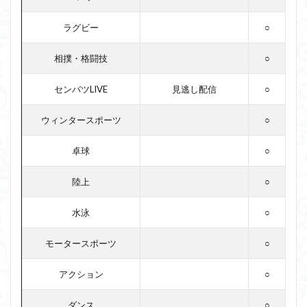
ラグビー
○
相撲・格闘技
○
センバツLIVE
見逃し配信
○
ウィンタースポーツ
○
卓球
○
陸上
○
水泳
○
モータースポーツ
○
アクション
○
ダンス
○