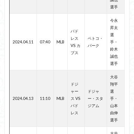
選手
今永
昇太
パド
選
レス
ペトコ・
2024.04.11
07:40
MLB
手・
VS カ
パーク
鈴木
ブス
誠也
選手
大谷
ドジ
翔平
ャー
ドジャ
選
2024.04.13
11:10
MLB
ス VS
ー・スタ
手・
パド
ジアム
山本
レス
由伸
選手
大谷