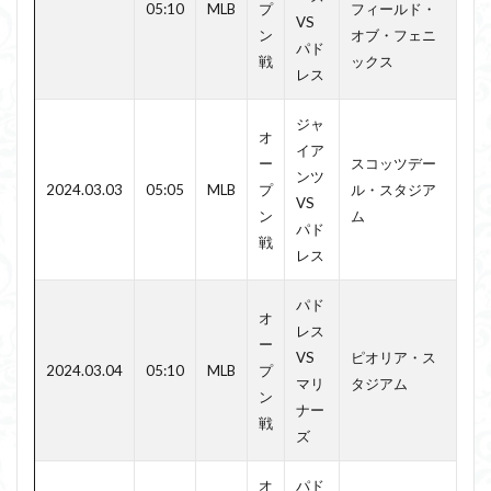
05:10
MLB
プ
フィールド・
VS
ン
オブ・フェニ
パド
戦
ックス
レス
ジャ
オ
イア
ー
スコッツデー
ンツ
2024.03.03
05:05
MLB
プ
ル・スタジア
VS
ン
ム
パド
戦
レス
パド
オ
レス
ー
VS
ピオリア・ス
2024.03.04
05:10
MLB
プ
マリ
タジアム
ン
ナー
戦
ズ
オ
パド