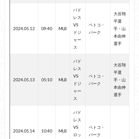
パド
大谷翔
レス
平選
VS
ペトコ・
2024.05.12
09:40
MLB
手・山
ドジ
パーク
本由伸
ャー
選手
ス
パド
大谷翔
レス
平選
VS
ペトコ・
2024.05.13
05:10
MLB
手・山
ドジ
パーク
本由伸
ャー
選手
ス
パド
レス
VS
ペトコ・
2024.05.14
10:40
MLB
ロッ
パーク