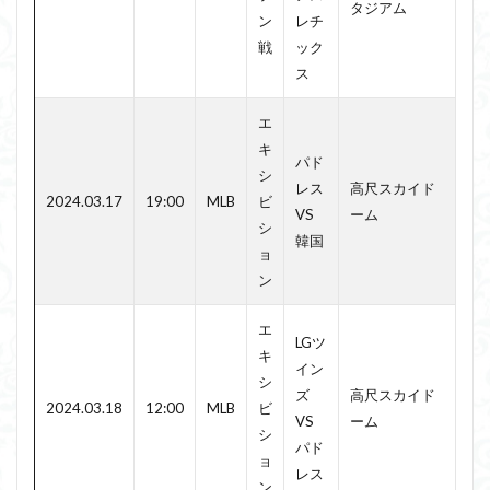
タジアム
ン
レチ
戦
ック
ス
エ
キ
パド
シ
レス
高尺スカイド
2024.03.17
19:00
MLB
ビ
VS
ーム
シ
韓国
ョ
ン
エ
LGツ
キ
イン
シ
ズ
高尺スカイド
2024.03.18
12:00
MLB
ビ
VS
ーム
シ
パド
ョ
レス
ン