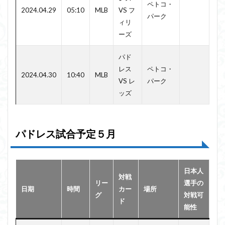
ペトコ・
2024.04.29
05:10
MLB
VS フ
パーク
ィリ
ーズ
パド
レス
ペトコ・
2024.04.30
10:40
MLB
VS レ
パーク
ッズ
パドレス試合予定５月
日本人
対戦
リー
選手の
日期
時間
カー
場所
グ
対戦可
ド
能性