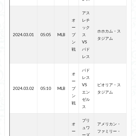
アス
オ
レチ
ー
ック
ホホカム・ス
2024.03.01
05:05
MLB
プ
ス
タジアム
ン
VS
戦
パド
レス
パド
オ
レス
ー
VS
ピオリア・ス
2024.03.02
05:10
MLB
プ
エン
タジアム
ン
ゼル
戦
ス
ブリ
オ
アメリカン・
ュワ
ー
ファミリー・
ーズ