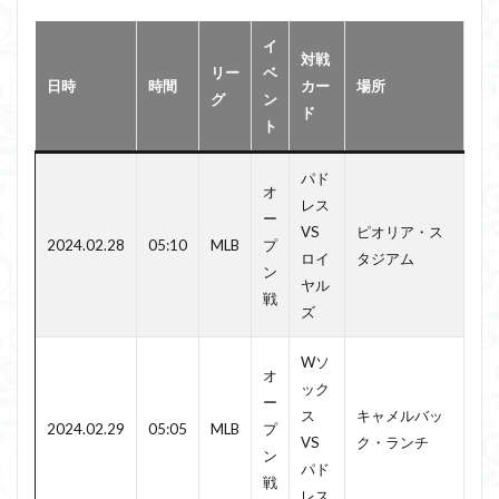
イ
対戦
リー
ベ
日時
時間
カー
場所
グ
ン
ド
ト
パド
オ
レス
ー
VS
ピオリア・ス
2024.02.28
05:10
MLB
プ
ロイ
タジアム
ン
ヤル
戦
ズ
Wソ
オ
ック
ー
ス
キャメルバッ
2024.02.29
05:05
MLB
プ
VS
ク・ランチ
ン
パド
戦
レス