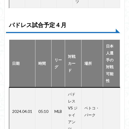
ツ
パドレス試合予定４月
日本
人選
対戦
リー
手の
日期
時間
カー
場所
グ
対戦
ド
可能
性
パド
レス
VS ジ
ペトコ・
2024.04.01
05:10
MLB
ャイ
パーク
アン
ツ