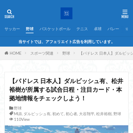
サッカー
野球
バスケットボール
テニス
卓球
バレー
ラグ
当サイトでは、アフェリエイト広告を利用しています。
HOME
スポーツ関連
野球
【パドレス 日本人】ダルビッ
【パドレス 日本人】ダルビッシュ有、松井
裕樹が所属する試合日程・注目カード・本
拠地情報をチェックしよう！
野球
MLB
,
ダルビッシュ有
,
初めて
,
初心者
,
大谷翔平
,
松井裕樹
,
野球
110View