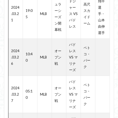
ドジ
翔平
ュラ
高尺
2024
ャー
選
19:0
ーシ
スカ
.03.2
MLB
ス VS
手・
5
ーズ
イド
1
パド
山本
ン開
ーム
レス
由伸
幕戦
選手
パド
ペト
2024
オー
レス
10:4
コ・
.03.2
MLB
プン
VS マ
0
パー
6
戦
リナ
ク
ーズ
パド
ペト
2024
オー
レス
05:1
コ・
.03.2
MLB
プン
VS マ
0
パー
7
戦
リナ
ク
ーズ