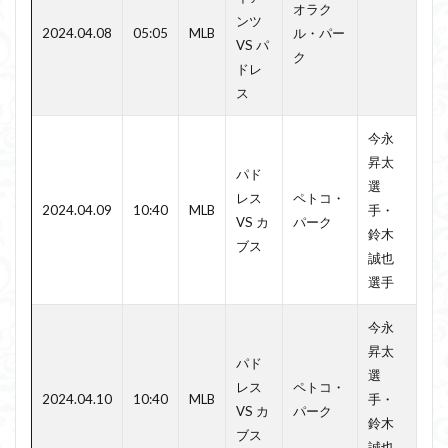
オラク
ンツ
2024.04.08
05:05
MLB
ル・パー
VS パ
ク
ドレ
ス
今永
昇太
パド
選
レス
ペトコ・
2024.04.09
10:40
MLB
手・
VS カ
パーク
鈴木
ブス
誠也
選手
今永
昇太
パド
選
レス
ペトコ・
2024.04.10
10:40
MLB
手・
VS カ
パーク
鈴木
ブス
誠也