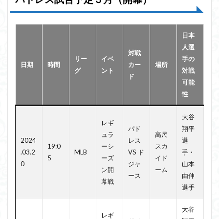
日本
人選
対戦
リー
イベ
手の
日期
時間
カー
場所
グ
ント
対戦
ド
可能
性
大谷
レギ
パド
翔平
ュラ
高尺
2024
レス
選
19:0
ーシ
スカ
.03.2
MLB
VS ド
手・
5
ーズ
イド
0
ジャ
山本
ン開
ーム
ース
由伸
幕戦
選手
大谷
レギ