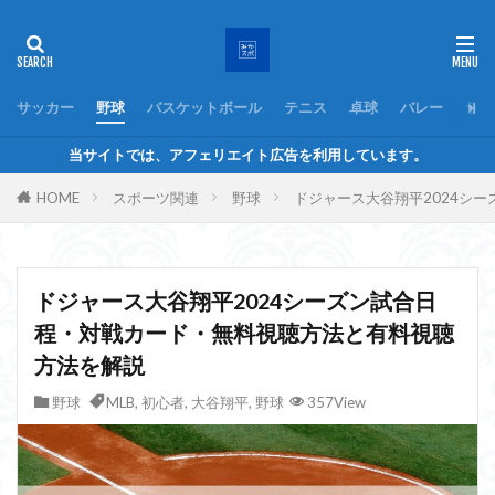
サッカー
野球
バスケットボール
テニス
卓球
バレー
ラグ
当サイトでは、アフェリエイト広告を利用しています。
HOME
スポーツ関連
野球
ドジャース大谷翔平2024シ
ドジャース大谷翔平2024シーズン試合日
程・対戦カード・無料視聴方法と有料視聴
方法を解説
野球
MLB
,
初心者
,
大谷翔平
,
野球
357View