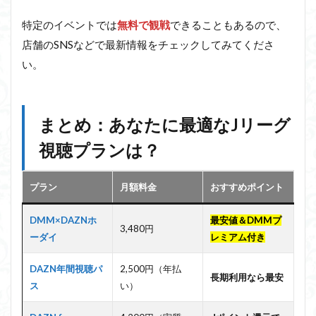
特定のイベントでは
無料で観戦
できることもあるので、
店舗のSNSなどで最新情報をチェックしてみてくださ
い。
まとめ：あなたに最適なJリーグ
視聴プランは？
プラン
月額料金
おすすめポイント
DMM×DAZNホ
最安値＆DMMプ
3,480円
ーダイ
レミアム付き
DAZN年間視聴パ
2,500円（年払
長期利用なら最安
ス
い）