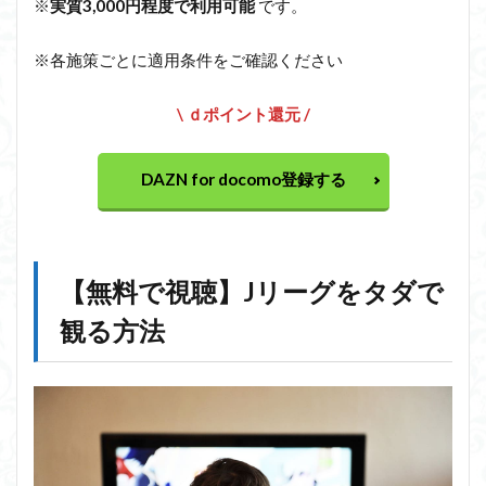
※
実質3,000円程度で利用可能
です。
※各施策ごとに適用条件をご確認ください
\ ｄポイント還元 /
DAZN for docomo登録する
【無料で視聴】Jリーグをタダで
観る方法