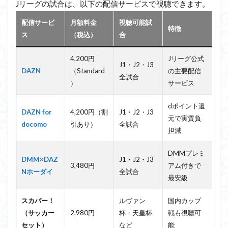
Jリーグの試合は、以下の配信サービスで視聴できます。
配信サービ
月額料金
視聴可能試
特徴
ス
（税込）
合
4,200円
Jリーグ公式
J1・J2・J3
DAZN
（Standard
の主要配信
全試合
）
サービス
dポイント還
DAZN for
4,200円（割
J1・J2・J3
元で実質負
docomo
引あり）
全試合
担減
DMMプレミ
DMM×DAZ
J1・J2・J3
3,480円
アム付きで
Nホーダイ
全試合
最安級
スカパー！
ルヴァン
国内カップ
（サッカー
2,980円
杯・天皇杯
戦も視聴可
セット）
など
能