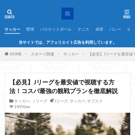
サッカー
野球
バスケットボール
テニス
卓球
バレー
ラグ
当サイトでは、アフェリエイト広告を利用しています。
HOME
スポーツ関連
サッカー
【必見】Jリーグを最安値
【必見】Jリーグを最安値で視聴する方
法！コスパ最強の観戦プランを徹底解説
サッカー
,
Ｊリーグ
Jリーグ
,
サッカー
,
サブスク
149View