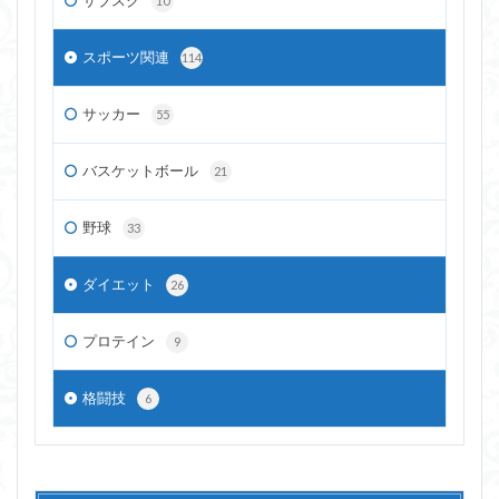
サブスク
10
スポーツ関連
114
サッカー
55
バスケットボール
21
野球
33
ダイエット
26
プロテイン
9
格闘技
6