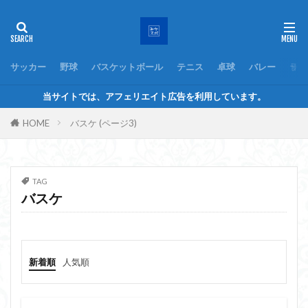
サッカー
野球
バスケットボール
テニス
卓球
バレー
ラグ
当サイトでは、アフェリエイト広告を利用しています。
HOME
バスケ (ページ3)
TAG
バスケ
新着順
人気順