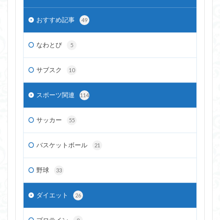
おすすめ記事
49
なわとび
5
サブスク
10
スポーツ関連
114
サッカー
55
バスケットボール
21
野球
33
ダイエット
26
プロテイン