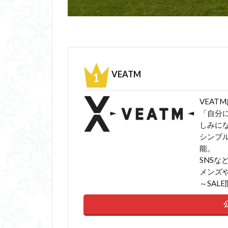
VEATM
VEATMは
「自分
しみに
シンプ
能。
SNS
メンズ
～SAL