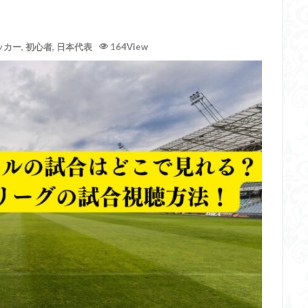
ッカー
,
初心者
,
日本代表
164View