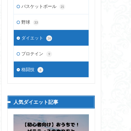
バスケットボール
21
野球
33
ダイエット
26
プロテイン
9
格闘技
6
人気ダイエット記事