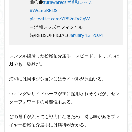
🔴⚪️⚫️
#urawareds
#浦和レッズ
#WeareREDS
pic.twitter.com/YP87nDc3qW
— 浦和レッズオフィシャル
(@REDSOFFICIAL)
January 13, 2024
レンタル復帰した松尾佑介選手、スピード、ドリブルは
J1でも一級品だ。
浦和には同ポジションにはライバルが沢山いる。
ウィングやサイドハーフが主に起用されそうだが、セン
ターフォワードの可能性もある。
どの選手が入っても戦力になるため、持ち味があるプレ
イヤー松尾佑介選手には期待がかかる。