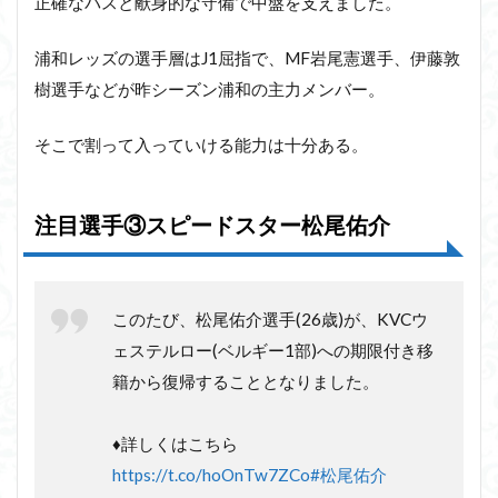
正確なパスと献身的な守備で中盤を支えました。
浦和レッズの選手層はJ1屈指で、MF岩尾憲選手、伊藤敦
樹選手などが昨シーズン浦和の主力メンバー。
そこで割って入っていける能力は十分ある。
注目選手③スピードスター松尾佑介
このたび、松尾佑介選手(26歳)が、KVCウ
ェステルロー(ベルギー1部)への期限付き移
籍から復帰することとなりました。
♦️詳しくはこちら
https://t.co/hoOnTw7ZCo
#松尾佑介