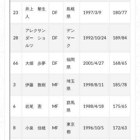
井上 黎生
島根
23
DF
1997/3/9
180/77
人
県
アレクサン
デン
28
ダー ショ
DF
マー
1992/10/24
189/84
ルツ
ク
福岡
66
大畑 歩夢
DF
2001/4/27
168/65
県
埼玉
3
伊藤 敦樹
MF
1998/8/11
185/78
県
群馬
6
岩尾 憲
MF
1988/4/18
175/65
県
東京
8
小泉 佳穂
MF
1996/10/5
172/63
都