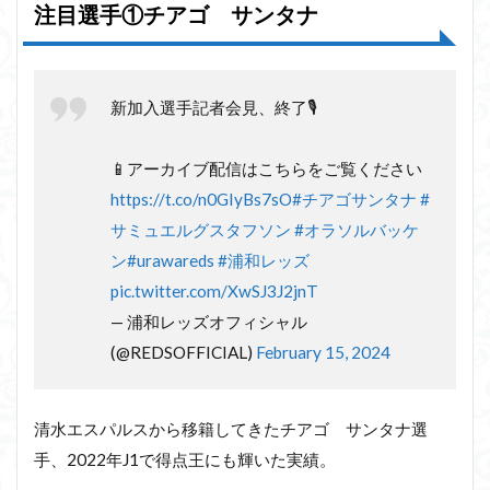
注目選手①チアゴ サンタナ
新加入選手記者会見、終了🎙️
📱アーカイブ配信はこちらをご覧ください
https://t.co/n0GIyBs7sO
#チアゴサンタナ
#
サミュエルグスタフソン
#オラソルバッケ
ン
#urawareds
#浦和レッズ
pic.twitter.com/XwSJ3J2jnT
— 浦和レッズオフィシャル
(@REDSOFFICIAL)
February 15, 2024
清水エスパルスから移籍してきたチアゴ サンタナ選
手、2022年J1で得点王にも輝いた実績。