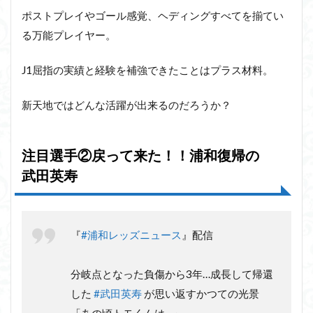
ポストプレイやゴール感覚、ヘディングすべてを揃てい
る万能プレイヤー。
J1屈指の実績と経験を補強できたことはプラス材料。
新天地ではどんな活躍が出来るのだろうか？
注目選手②戻って来た！！浦和復帰の
武田英寿
『
#浦和レッズニュース
』配信
分岐点となった負傷から3年…成長して帰還
した
#武田英寿
が思い返すかつての光景
「あの頃トモくんは…」