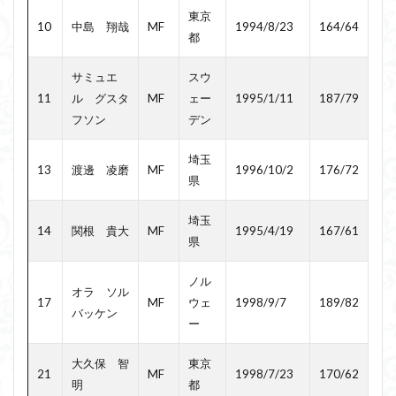
東京
10
中島 翔哉
MF
1994/8/23
164/64
都
サミュエ
スウ
11
ル グスタ
MF
ェー
1995/1/11
187/79
フソン
デン
埼玉
13
渡邊 凌磨
MF
1996/10/2
176/72
県
埼玉
14
関根 貴大
MF
1995/4/19
167/61
県
ノル
オラ ソル
17
MF
ウェ
1998/9/7
189/82
バッケン
ー
大久保 智
東京
21
MF
1998/7/23
170/62
明
都