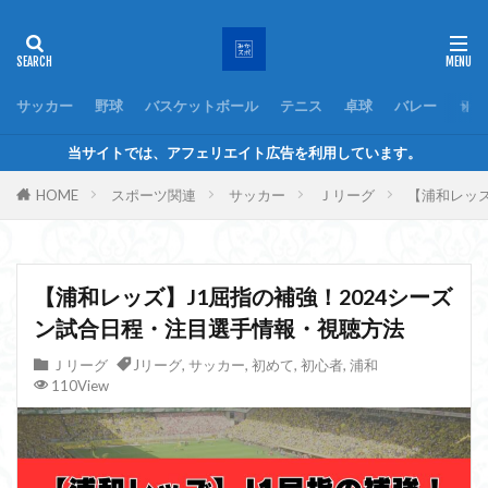
サッカー
野球
バスケットボール
テニス
卓球
バレー
ラグ
当サイトでは、アフェリエイト広告を利用しています。
HOME
スポーツ関連
サッカー
Ｊリーグ
【浦和レッ
【浦和レッズ】J1屈指の補強！2024シーズ
ン試合日程・注目選手情報・視聴方法
Ｊリーグ
Jリーグ
,
サッカー
,
初めて
,
初心者
,
浦和
110View