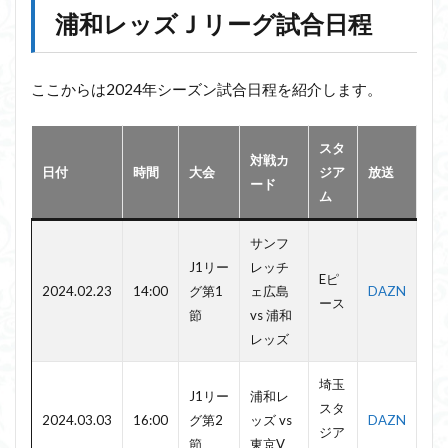
浦和レッズＪリーグ試合日程
ここからは2024年シーズン試合日程を紹介します。
スタ
対戦カ
日付
時間
大会
ジア
放送
ード
ム
サンフ
J1リー
レッチ
Eピ
2024.02.23
14:00
グ第1
ェ広島
DAZN
ース
節
vs 浦和
レッズ
埼玉
J1リー
浦和レ
スタ
2024.03.03
16:00
グ第2
ッズ vs
DAZN
ジア
節
東京V