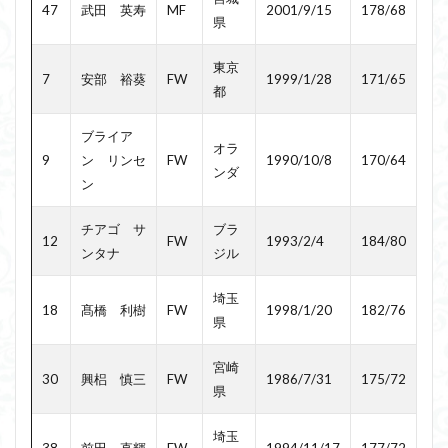
47
武田 英寿
MF
2001/9/15
178/68
県
東京
7
安部 裕葵
FW
1999/1/28
171/65
都
ブライア
オラ
9
ン リンセ
FW
1990/10/8
170/64
ンダ
ン
チアゴ サ
ブラ
12
FW
1993/2/4
184/80
ンタナ
ジル
埼玉
18
髙橋 利樹
FW
1998/1/20
182/76
県
宮崎
30
興梠 慎三
FW
1986/7/31
175/72
県
埼玉
38
前田 直輝
FW
1994/11/17
177/72