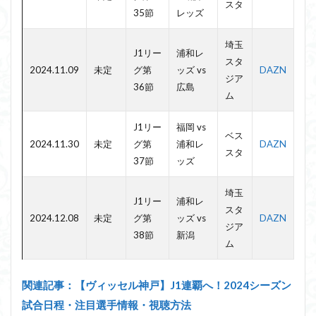
スタ
35節
レッズ
埼玉
J1リー
浦和レ
スタ
2024.11.09
未定
グ第
ッズ vs
DAZN
ジア
36節
広島
ム
J1リー
福岡 vs
ベス
2024.11.30
未定
グ第
浦和レ
DAZN
スタ
37節
ッズ
埼玉
J1リー
浦和レ
スタ
2024.12.08
未定
グ第
ッズ vs
DAZN
ジア
38節
新潟
ム
関連記事：【ヴィッセル神戸】J1連覇へ！2024シーズン
試合日程・注目選手情報・視聴方法