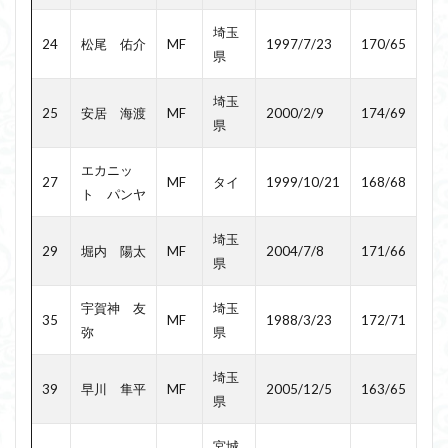
埼玉
24
松尾 佑介
MF
1997/7/23
170/65
県
埼玉
25
安居 海渡
MF
2000/2/9
174/69
県
エカニッ
27
MF
タイ
1999/10/21
168/68
ト パンヤ
埼玉
29
堀内 陽太
MF
2004/7/8
171/66
県
宇賀神 友
埼玉
35
MF
1988/3/23
172/71
弥
県
埼玉
39
早川 隼平
MF
2005/12/5
163/65
県
宮城