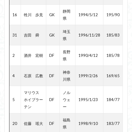
静岡
16
牲川 歩見
GK
1994/5/12
195/90
県
埼玉
31
吉田 舜
GK
1996/11/28
185/83
県
長野
2
酒井 宏樹
DF
1990/4/12
185/78
県
神奈
4
石原 広教
DF
1999/2/26
169/65
川県
マリウス
ノル
5
ホイブラー
DF
ウェ
1995/1/23
184/77
テン
ー
福島
20
佐藤 瑶大
DF
1998/9/10
183/77
県