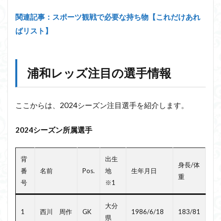
関連記事：スポーツ観戦で必要な持ち物【これだけあれ
ばリスト】
浦和レッズ
注目の選手情報
ここからは、2024シーズン注目選手を紹介します。
2024シーズン所属選手
背
出生
身長/体
番
名前
Pos.
地
生年月日
重
号
※1
大分
1
西川 周作
GK
1986/6/18
183/81
県