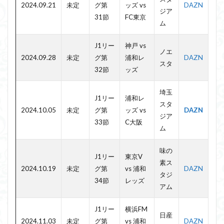
2024.09.21
未定
グ第
ッズ vs
DAZN
ジア
31節
FC東京
ム
J1リー
神戸 vs
ノエ
2024.09.28
未定
グ第
浦和レ
DAZN
スタ
32節
ッズ
埼玉
J1リー
浦和レ
スタ
2024.10.05
未定
グ第
ッズ vs
DAZN
ジア
33節
C大阪
ム
味の
J1リー
東京V
素ス
2024.10.19
未定
グ第
vs 浦和
DAZN
タジ
34節
レッズ
アム
J1リー
横浜FM
日産
2024.11.03
未定
グ第
vs 浦和
DAZN