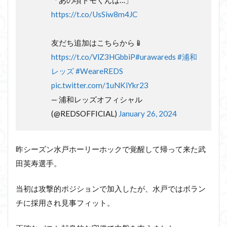
https://t.co/UsSiw8m4JC
友だち追加はこちらから📱
https://t.co/VlZ3HGbbiP
#urawareds
#浦和
レッズ
#WeareREDS
pic.twitter.com/1uNKiYkr23
— 浦和レッズオフィシャル
(@REDSOFFICIAL)
January 26, 2024
昨シーズン水戸ホーリーホックで覚醒して帰って来た武
田英寿選手。
当初は攻撃的ポジションで加入したが、水戸ではボラン
チに採用され見事フィット。