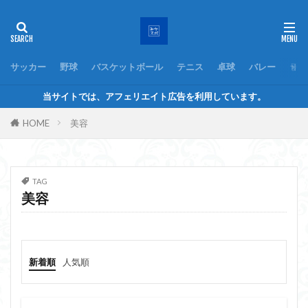
サッカー
野球
バスケットボール
テニス
卓球
バレー
ラグ
当サイトでは、アフェリエイト広告を利用しています。
HOME
美容
TAG
美容
新着順
人気順