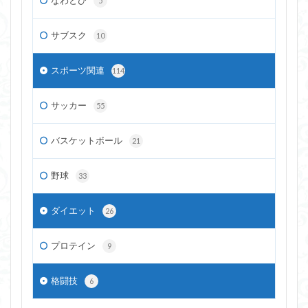
5
サブスク
10
スポーツ関連
114
サッカー
55
バスケットボール
21
野球
33
ダイエット
26
プロテイン
9
格闘技
6