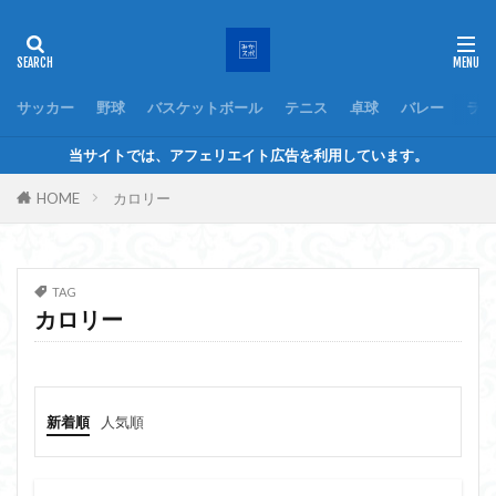
サッカー
野球
バスケットボール
テニス
卓球
バレー
ラグ
当サイトでは、アフェリエイト広告を利用しています。
HOME
カロリー
TAG
カロリー
新着順
人気順