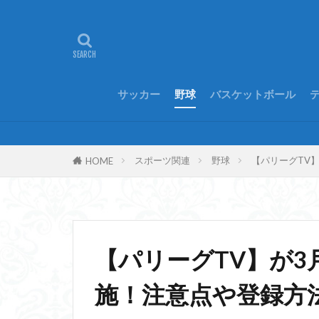
サッカー
野球
バスケットボール
スポーツ関連
野球
【パリーグTV
HOME
【パリーグTV】が
施！注意点や登録方