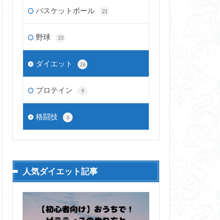
バスケットボール
21
野球
33
ダイエット
26
プロテイン
9
格闘技
6
人気ダイエット記事