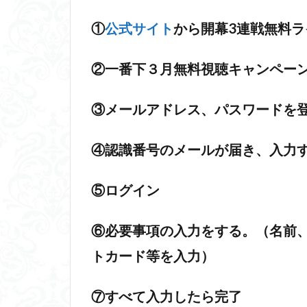
①
公式サイト
から開幕3連戦無料
②一番下３月無料視聴キャンペー
③メールアドレス、パスワードを
④認識番号のメールが届き、入力
⑤ログイン
⑥必要事項の入力をする。（名前
トカード等を入力）
⑦すべて入力したら完了