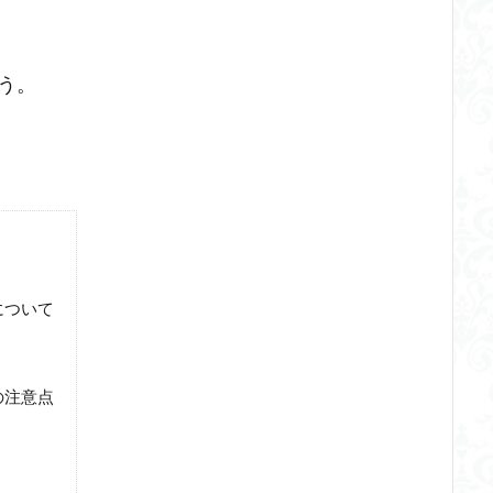
う。
について
の注意点