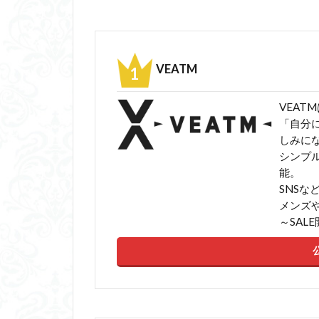
VEATM
VEATMは
「自分
しみに
シンプ
能。
SNS
メンズ
～SAL