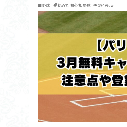
野球
初めて
,
初心者
,
野球
194View