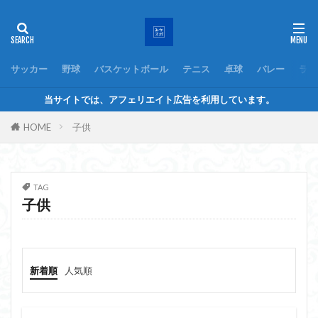
サッカー
野球
バスケットボール
テニス
卓球
バレー
ラグ
当サイトでは、アフェリエイト広告を利用しています。
HOME
子供
TAG
子供
新着順
人気順