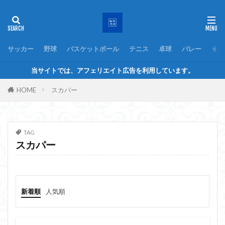
サッカー
野球
バスケットボール
テニス
卓球
バレー
ラグ
当サイトでは、アフェリエイト広告を利用しています。
HOME
スカパー
TAG
スカパー
新着順
人気順