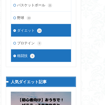
バスケットボール
21
野球
33
ダイエット
26
プロテイン
9
格闘技
6
人気ダイエット記事